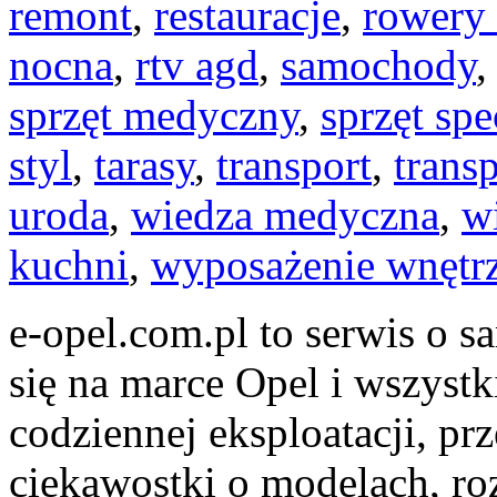
remont
,
restauracje
,
rowery 
nocna
,
rtv agd
,
samochody
sprzęt medyczny
,
sprzęt spe
styl
,
tarasy
,
transport
,
transp
uroda
,
wiedza medyczna
,
w
kuchni
,
wyposażenie wnętr
e-opel.com.pl to serwis o 
się na marce Opel i wszystk
codziennej eksploatacji, pr
ciekawostki o modelach, ro