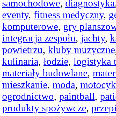
samochodowe
,
diagnostyka
eventy
,
fitness medyczny
,
g
komputerowe
,
gry planszo
integracja zespołu
,
jachty
,
k
powietrzu
,
kluby muzyczne
kulinaria
,
łodzie
,
logistyka 
materiały budowlane
,
mater
mieszkanie
,
moda
,
motocyk
ogrodnictwo
,
paintball
,
pat
produkty spożywcze
,
przep